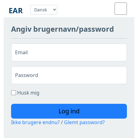
EAR
Angiv brugernavn/password
Auralisering
Værktøjer
Email
Om
Password
Husk mig
Login
Log ind
Ikke brugere endnu?
/
Glemt password?