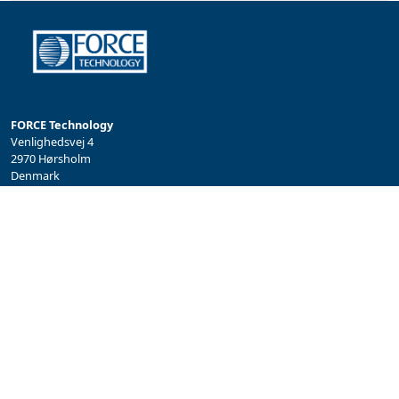
FORCE Technology
Venlighedsvej 4
2970 Hørsholm
Denmark
Tel.: +45 43 25 00 00
info@forcetechnology.com
/
akustik@forcetechnology.com
PERSONDATA OG COOKIE POLITIK