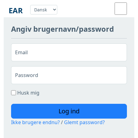
EAR
Angiv brugernavn/password
Auralisering
Værktøjer
Email
Om
Password
Husk mig
Login
Log ind
Ikke brugere endnu?
/
Glemt password?