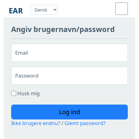
EAR
Angiv brugernavn/password
Auralisering
Værktøjer
Email
Om
Password
Husk mig
Login
Log ind
Ikke brugere endnu?
/
Glemt password?