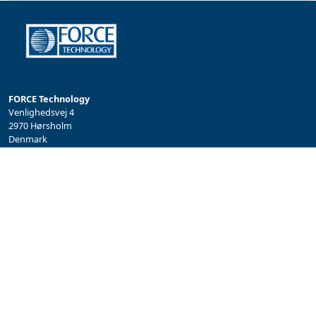
FORCE Technology
Venlighedsvej 4
2970 Hørsholm
Denmark
Tel.: +45 43 25 00 00
info@forcetechnology.com
/
akustik@forcetechnology.com
PERSONDATA OG COOKIE POLITIK